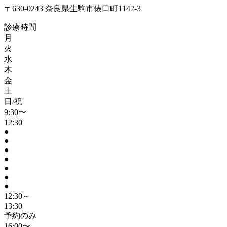
〒630-0243 奈良県生駒市俵口町1142-3
診療時間
月
火
水
木
金
土
日/祝
9:30〜
12:30
●
●
●
●
●
●
●
12:30～
13:30
予約のみ
16:00〜