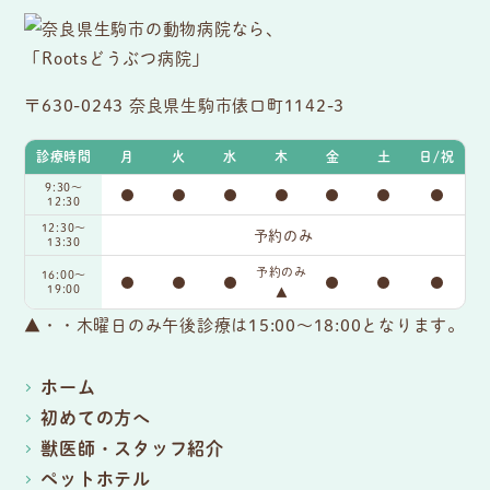
〒630-0243 奈良県生駒市俵口町1142-3
診療時間
月
火
水
木
金
土
日/祝
9:30〜
●
●
●
●
●
●
●
12:30
12:30～
予約のみ
13:30
予約のみ
16:00〜
●
●
●
●
●
●
19:00
▲
▲・・木曜日のみ午後診療は15:00～18:00となります。
ホーム
初めての方へ
獣医師・スタッフ紹介
ペットホテル