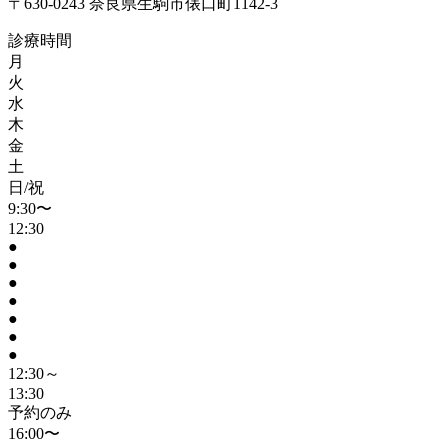
〒630-0243 奈良県生駒市俵口町1142-3
診療時間
月
火
水
木
金
土
日/祝
9:30〜
12:30
●
●
●
●
●
●
●
12:30～
13:30
予約のみ
16:00〜