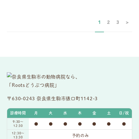
1
2
3
>
〒630-0243 奈良県生駒市俵口町1142-3
診療時間
月
火
水
木
金
土
日/祝
9:30〜
●
●
●
●
●
●
●
12:30
12:30～
予約のみ
13:30