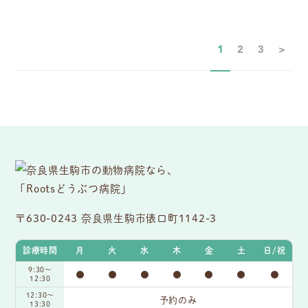
1
2
3
>
〒630-0243 奈良県生駒市俵口町1142-3
診療時間
月
火
水
木
金
土
日/祝
9:30〜
●
●
●
●
●
●
●
12:30
12:30～
予約のみ
13:30