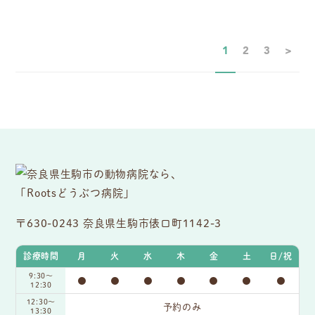
1
2
3
>
〒630-0243 奈良県生駒市俵口町1142-3
診療時間
月
火
水
木
金
土
日/祝
9:30〜
●
●
●
●
●
●
●
12:30
12:30～
予約のみ
13:30