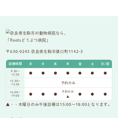
〒630-0243 奈良県生駒市俵口町1142-3
診療時間
月
火
水
木
金
土
日/祝
9:30〜
●
●
●
●
●
●
●
12:30
12:30～
予約のみ
13:30
予約のみ
16:00〜
●
●
●
●
●
●
19:00
▲
▲・・木曜日のみ午後診療は15:00～18:00となります。