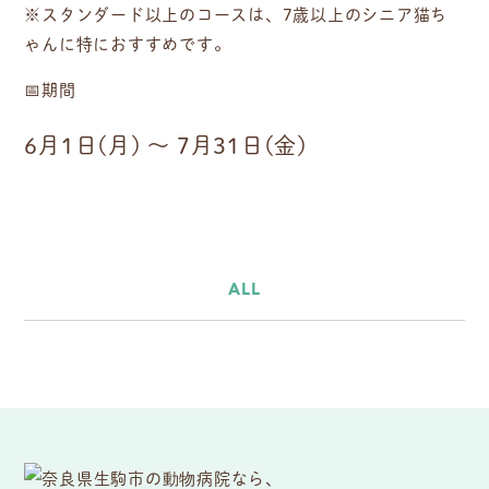
※スタンダード以上のコースは、
7
歳以上のシニア猫ち
ゃんに特におすすめです。
📅期間
6
月
1
日
(
月
)
～
7
月
31
日
(
金
)
ALL