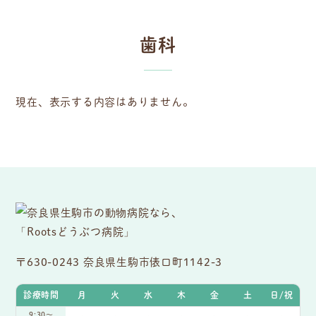
歯科
現在、表示する内容はありません。
〒630-0243 奈良県生駒市俵口町1142-3
診療時間
月
火
水
木
金
土
日/祝
9:30〜